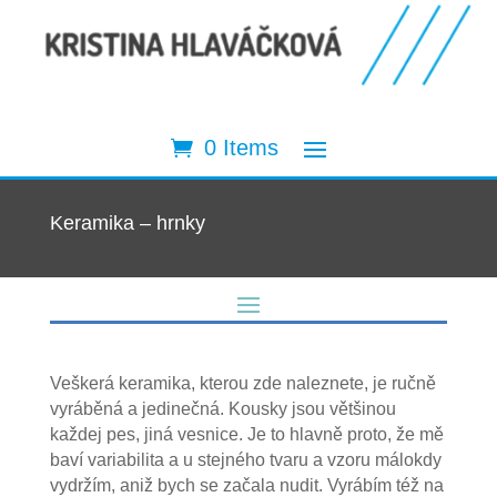
0 Items
Keramika – hrnky
Veškerá keramika, kterou zde naleznete, je ručně
vyráběná a jedinečná. Kousky jsou většinou
každej pes, jiná vesnice. Je to hlavně proto, že mě
baví variabilita a u stejného tvaru a vzoru málokdy
vydržím, aniž bych se začala nudit. Vyrábím též na