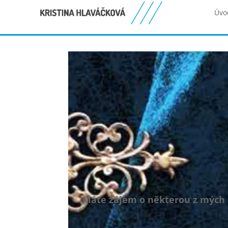
Úvo
Máte zájem o některou z mých 