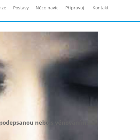
nze
Postavy
Něco navíc
Připravuji
Kontakt
u podepsanou nebo s věnováním?