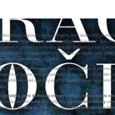
vého dětství strávila s rodinou v Nigérii. První školní léta tak stří
v Nigérii. V Nigérii začala psát, ale většinou „do šuplíku“. Byla si
nakonec studovala na Gymnáziu Arabská. Přestože pochází z archite
97 získala výběrové stipendium a strávila rok na střední škole v Mi
ou maturitu absolvovala v Čechách.
ku z angličtiny a překlady jsou velkou, i když zdaleka ne jedinou, sou
chitektonický časopis, jako překladatelka spolupracuje s ČVUT. Má 
ance překladatelské agentury po office managera v architektonické
rada.
arodějka, první díl fantasy trilogie Dračí oči, kterou vydalo nak
. U nakladatelství
Grada
dále vyšly dva díly
detektivní fantasy
séri
se to …
a
Pořád se to…
Unikátní je kniha
Princezna zakletá v čase