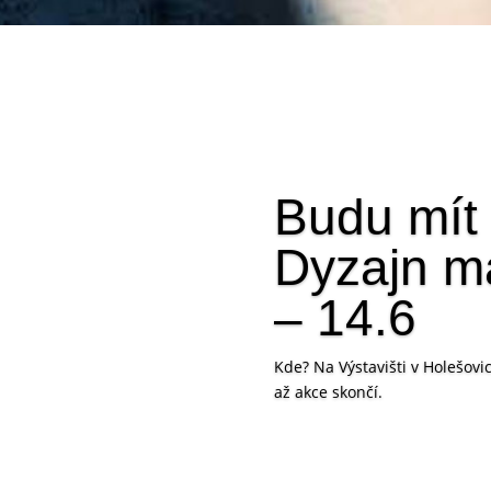
Budu mít
Dyzajn m
– 14.6
Kde? Na Výstavišti v Holešov
až akce skončí.