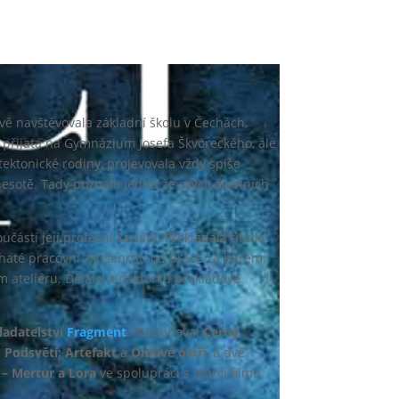
davě navštěvovala základní školu v Čechách,
ce přijata na Gymnázium Josefa Škvoreckého, ale
ktonické rodiny, projevovala vždy spíše
nnesotě. Tady poznala jednu ze svých životních
částí její profesní kariéry. Překládala titulky
bohaté pracovní zkušenosti od práce za barem,
m ateliéru. Dělala redaktorku překladové
ladatelství
Fragment
.
Následoval
Černý
e
Podsvětí:
Artefakt
a
Ohnivé ostří
, a dvě
 – Mertur a Lora
ve spolupráci s tvůrci filmů