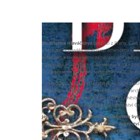
Bc. Kristina Hlaváčková
pochází z Prahy. Část s
internátní a později výběrovou americkou školu 
vzhledem k technickému zaměření celé rodiny 
humanitní, nikoliv technické sklony. V roce 19
lásek, keramiku, a poprvé odmaturovala. Druh
V roce 2008 složila překladatelskou státní zkouš
seriálů pro MTV, texty pro prestižní čínský ar
přes recepční v advokátní kanceláři a zaměstn
literatury pro děti a mládež v nakladatelství G
Jejím veřejným spisovatelským debutem byla Č
jezdec
,
Pramen moci a Dračí oheň – Proroctví
knihy neskutečně vtipných historek
Ono samo 
Princezna zakletá v čase.