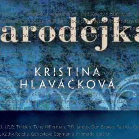
u. Věnuje se keramice a fotografování. Je ze zásady nesportovec, ta
e skutečně jen občas. Další zájmy jsou čtení (detektivky, thrillery, 
í na audioknihách, protože nejvíce času na „čtení“ má při řízení neb
kuje, hraje bowling a miluje cestování. Učí se kreslit a ráda vaří a pe
ci se prostě se…, zvykni si a ber to s humorem.
vymýšlí děj na skutečných místech, dělá to nejraději „na místě“. Kro
ouší, aby nebyly hovadina, což je v jednom člověku často dost komed
í, jak by asi měly jít za sebou, ale rozhodně nezačíná první kapito
u pod rukama jaksi nekontrolovatelně, postavy, co mají umřít, žijí 
apitolách jedna až čtyři a musí se dopsat. Nikdy neví, jak kniha skon
obrý konec, ale pro jiný příběh. Když píše detektivní fantasy, zprav
 Martina je spisovatel zahradník, což znamená, že neumí napsat osnov
t, J.R.R. Tolkien, Tony Hillerman, P.D. James, Dan Brown, Patricia C
e, Kathy Reichs, Genevieve Cogman a hromada dalších.