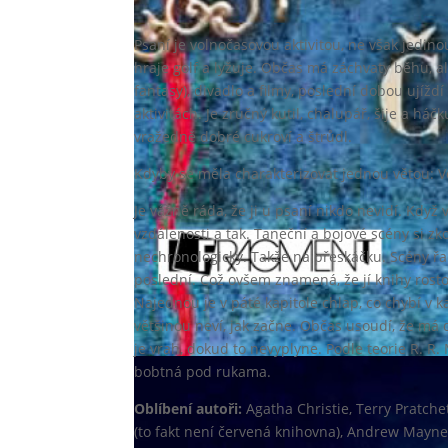
Psaní je volnočasovou aktivitou, ne však jedino
hraje golf a lyžuje. Občas má záchvaty běhu, al
fantasy), divadlo a filmy, poslední dobou ujížd
aktivitách. Je zručný kutil, chalupář, šije a háč
vražedně dobré cukroví a štrůdl.
Kdyby se měla charakterizovat jednou větou: Vě
Je vážně ráda, že ji u psaní nikdo nevidí. Když 
vzdálenosti a tak. Taneční a bojové scény si zk
nechronologicky. Takže na přeskáčku. Scény řad
poslední. Což ovšem znamená, že jí knihy rosto
Najednou je v páté kapitole chlap, co chybí v k
většinou neví, jak začne. Občas usoudí, že má d
je vrah, dokud to nevyplyne. Podle teorie R. R.
bobtná pod rukama.
Oblíbení autoři:
Agatha Christie, Terry Pratchet
(to fakt není červená knihovna), Andrew Mayn