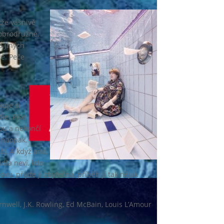
kže vášnivě
dobrodružné,
o jiných
če. Peče
kuje si
ie. Píše
lou a nekončí
a naopak.
čí. A když ano,
idla neví, kdo
u, přijde jí zbytečná, příběh jí tak nějak
ornwell, J.K. Rowling, Ed McBain, Louis L’Amour