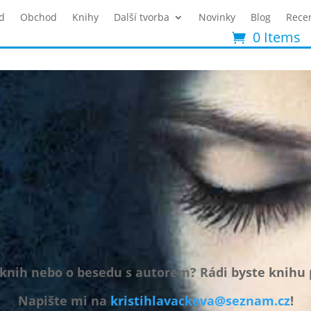
d
Obchod
Knihy
Další tvorba
Novinky
Blog
Rece
0 Items
knih nebo o besedu s autorem? Rádi byste knih
Napište mi na
kristihlavackova@seznam.cz
!