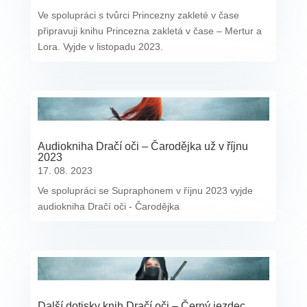
Ve spolupráci s tvůrci Princezny zakleté v čase
připravuji knihu Princezna zakletá v čase – Mertur a
Lora. Vyjde v listopadu 2023.
Audiokniha Dračí oči – Čarodějka už v říjnu
2023
17. 08. 2023
Ve spolupráci se Supraphonem v říjnu 2023 vyjde
audiokniha Dračí oči - Čarodějka
Další dotisky knih Dračí oči – Černý jezdec