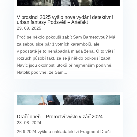
V prosinci 2025 vyšlo nové vydání detektivní
urban fantasy Podsvětí – Artefakt
29. 09. 2025
Proč se někdo pokouší zabít Sam Barnetovou? Má
za sebou sice pár životních karambolů, ale
v podstatě je to nenápadná mladá žena. O to větší
rozruch působí fakt, že se ji někdo pokouší zabít.
Navíc jsou okolnosti útoků přinejmenším podivné.
Natolik podivné, že Sam...
Dračí oheň – Proroctví vyšlo v září 2024
28. 08. 2024
26.9.2024 vyšlo u nakladatelství Fragment Dračí