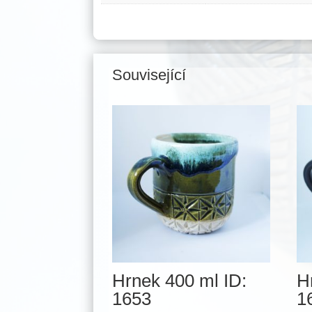
Související
Související produkty
Hrnek 400 ml ID:
H
1653
1