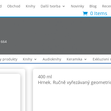
d
Obchod
Knihy
Další tvorba
Novinky
Blog
Rece
0 Items
1664
y produkty
Knihy
Audioknihy
Keramika
Exkluzivní
400 ml
Hrnek. Ručně vyřezávaný geometric