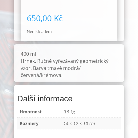
650,00
Kč
Není skladem
400 ml
Hrnek. Ručně vyřezávaný geometrický
vzor. Barva tmavě modrá/
červená/krémová.
Další informace
Hmotnost
0,5 kg
Rozměry
14 × 12 × 10 cm