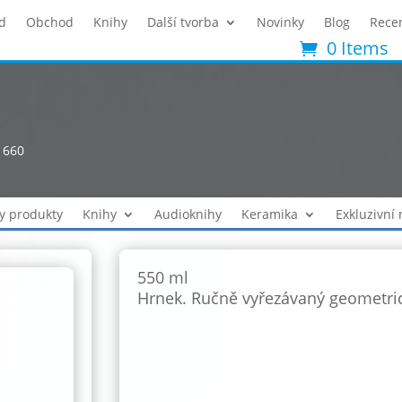
d
Obchod
Knihy
Další tvorba
Novinky
Blog
Rece
0 Items
1660
y produkty
Knihy
Audioknihy
Keramika
Exkluzivní
550 ml
Hrnek. Ručně vyřezávaný geometric