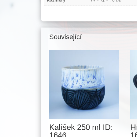
Související
Související produkty
Kalíšek 250 ml ID:
H
1646
1