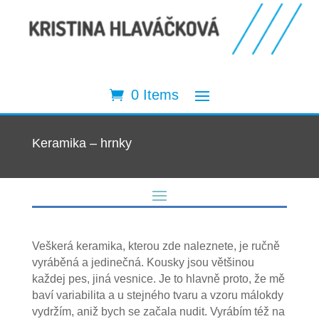
0 Items
Keramika – hrnky
Veškerá keramika, kterou zde naleznete, je ručně
vyráběná a jedinečná. Kousky jsou většinou
každej pes, jiná vesnice. Je to hlavně proto, že mě
baví variabilita a u stejného tvaru a vzoru málokdy
vydržím, aniž bych se začala nudit. Vyrábím též na