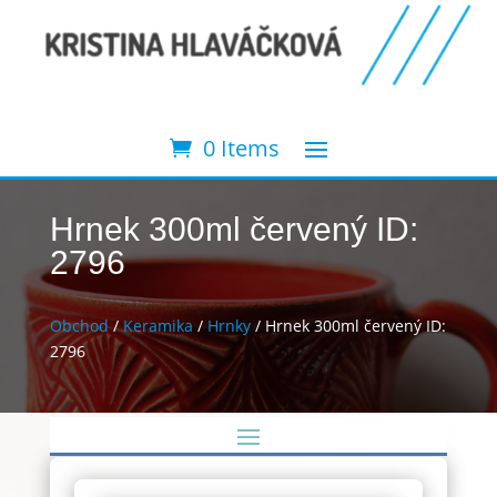
0 Items
Hrnek 300ml červený ID:
2796
Obchod
/
Keramika
/
Hrnky
/ Hrnek 300ml červený ID:
2796