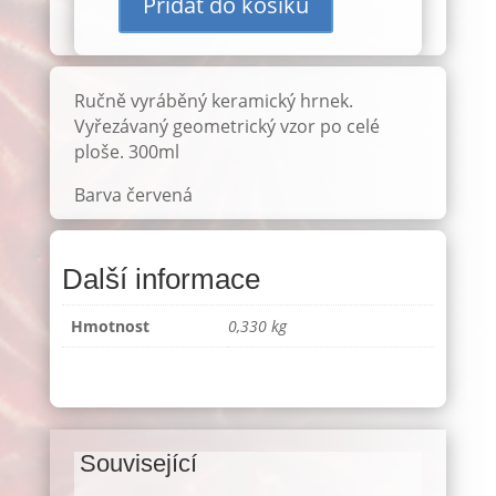
Přidat do košíku
Hrnek
300ml
červený
ID:
Ručně vyráběný keramický hrnek.
2796
Vyřezávaný geometrický vzor po celé
množství
ploše. 300ml
Barva červená
Další informace
Hmotnost
0,330 kg
Související
Související produkty