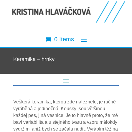
0 Items
Keramika – hrnky
Veškerá keramika, kterou zde naleznete, je ručně
vyráběná a jedinečná. Kousky jsou většinou
každej pes, jiná vesnice. Je to hlavně proto, že mě
baví variabilita a u stejného tvaru a vzoru málokdy
vydržím, aniž bych se začala nudit. Vyrábím též na