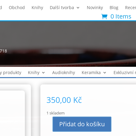
d
Obchod
Knihy
Další tvorba
Novinky
Blog
Rece
0 Items
2718
y produkty
Knihy
Audioknihy
Keramika
Exkluzivní
350,00
Kč
1 skladem
Přidat do košíku
Hrnek
500ml