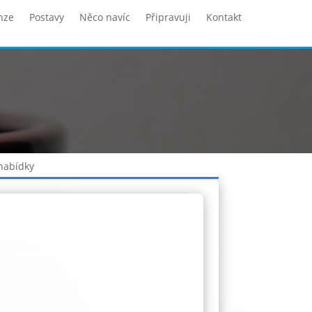
nze
Postavy
Něco navíc
Připravuji
Kontakt
 nabídky