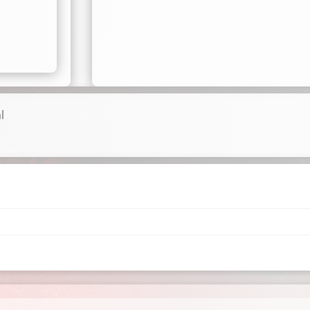
ID:
2718
množství
l