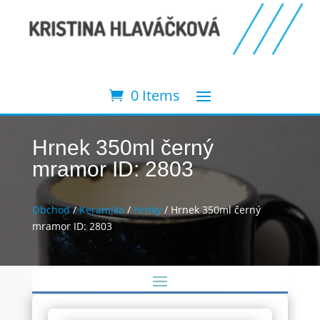
0 Items
Hrnek 350ml černý
mramor ID: 2803
Obchod
/
Keramika
/
Hrnky
/ Hrnek 350ml černý
mramor ID: 2803