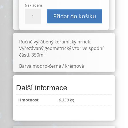
6 skladem
Hrnek
Přidat do košíku
350ml
černý
mramor
ID:
Ručně vyráběný keramický hrnek.
2803
Vyřezávaný geometrický vzor ve spodní
množství
části. 350ml
Barva modro-černá / krémová
Další informace
Hmotnost
0,350 kg