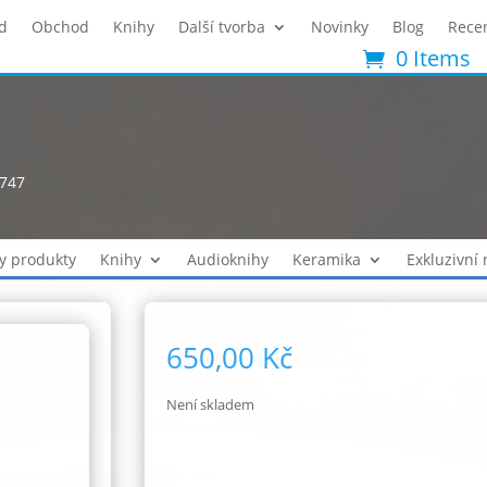
d
Obchod
Knihy
Další tvorba
Novinky
Blog
Rece
0 Items
2747
y produkty
Knihy
Audioknihy
Keramika
Exkluzivní
650,00
Kč
Není skladem