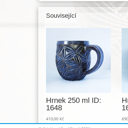
Související
Související produkty
Hrnek 250 ml ID:
H
1648
1
410,00
Kč
69