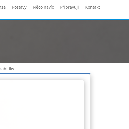
nze
Postavy
Něco navíc
Připravuji
Kontakt
 nabídky