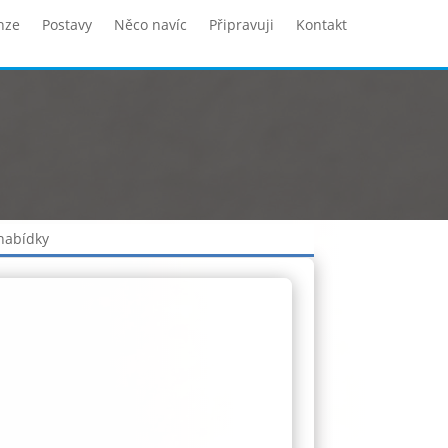
nze
Postavy
Něco navíc
Připravuji
Kontakt
 nabídky