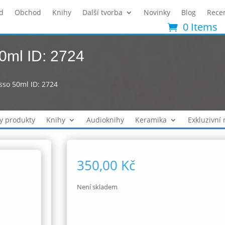
d
Obchod
Knihy
Další tvorba
Novinky
Blog
Rece
0 Items
0ml ID: 2724
sso 50ml ID: 2724
y produkty
Knihy
Audioknihy
Keramika
Exkluzivní
350,00
Kč
Není skladem