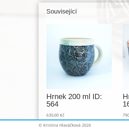
Související
Související produkty
Hrnek 200 ml ID:
H
564
1
630,00
Kč
79
© Kristina Hlaváčková 2026