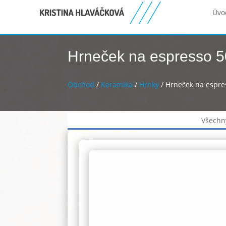
Úvo
Hrneček na espresso 5
Obchod
/
Keramika
/
Hrnky
/ Hrneček na espre
Všechn