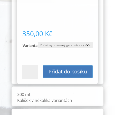
350,00
Kč
Varianta
Kalíšek
Přidat do košíku
300
ml
ID:
1647
300 ml
množství
Kalíšek v několika variantách