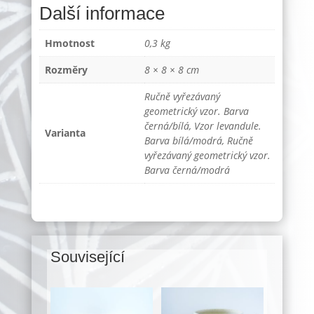
Další informace
Hmotnost
0,3 kg
Rozměry
8 × 8 × 8 cm
Ručně vyřezávaný
geometrický vzor. Barva
černá/bílá, Vzor levandule.
Varianta
Barva bílá/modrá, Ručně
vyřezávaný geometrický vzor.
Barva černá/modrá
Související
Související produkty