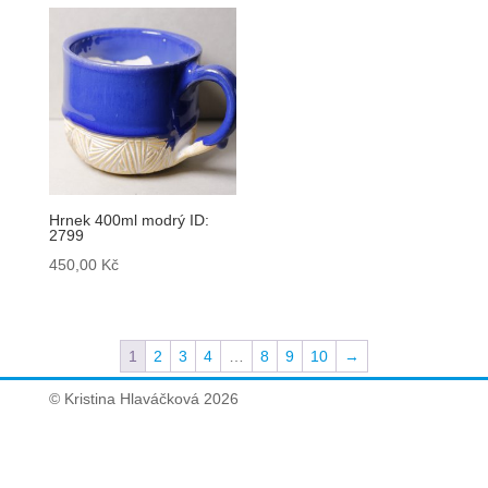
Hrnek 400ml modrý ID:
2799
450,00
Kč
1
2
3
4
…
8
9
10
→
© Kristina Hlaváčková 2026