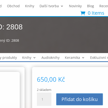
d
Obchod
Knihy
Další tvorba
Novinky
Blog
Rece
0 Items
D: 2808
ený ID: 2808
y produkty
Knihy
Audioknihy
Keramika
Exkluzivní
650,00
Kč
2 skladem
Hrnek
Přidat do košíku
300ml
červený