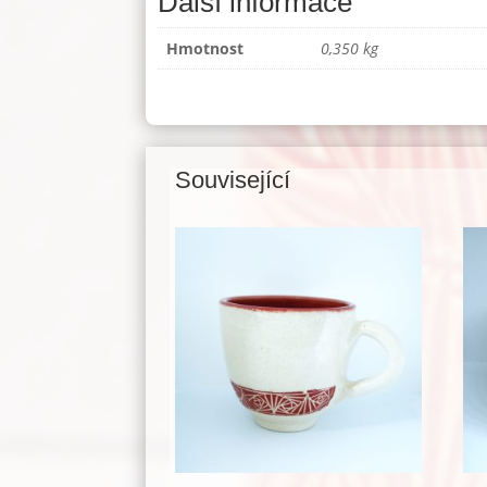
Další informace
Hmotnost
0,350 kg
Související
Související produkty