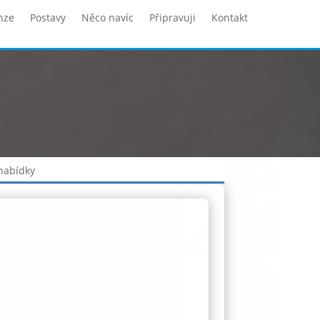
nze
Postavy
Něco navíc
Připravuji
Kontakt
 nabídky