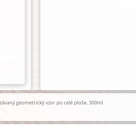
ID:
2808
množství
závaný geometrický vzor po celé ploše. 300ml