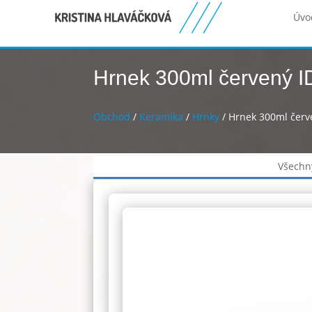
Úvo
Hrnek 300ml červený I
Obchod
/
Keramika
/
Hrnky
/ Hrnek 300ml červ
Všechn