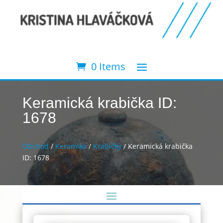
0 Items
Keramická krabička ID:
1678
Obchod
/
Keramika
/
Krabičky
/ Keramická krabička
ID: 1678