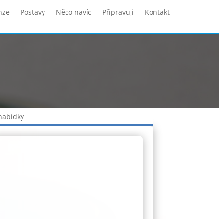
nze
Postavy
Něco navíc
Připravuji
Kontakt
 nabídky