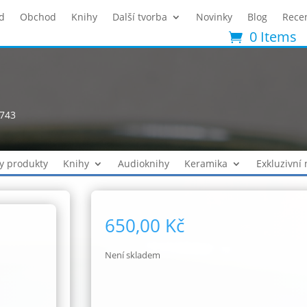
d
Obchod
Knihy
Další tvorba
Novinky
Blog
Rece
0 Items
2743
y produkty
Knihy
Audioknihy
Keramika
Exkluzivní
650,00
Kč
Není skladem