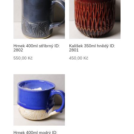
Hrnek 400ml stříbrný ID:
Kalíšek 350ml hnědý ID:
2802
2801
550,00
Kč
450,00
Kč
Hrnek 400ml modrý ID: