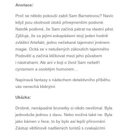
Anotace:
Proč se někdo pokouší zabít Sam Barnetovou? Navíc
když jsou okolnosti útoků přinejmenším podivné.
Natolik podivné, že Sam začíná pátrat na vlastní pěst.
Zjišťuje, že za jejími eskapádami stojí jeden hodně
zvláštní Artefakt, jedno nečekané tajemství jménem
magie. Ocitá se v netušených zákoutích tajemného
Podsvětí a začíná kličkovat mezi jeho půvabem
i nástrahami. Ale ani v boji o život Sam nešetří
cynismem a osobitým humorem…
Napínavá fantasy s nádechem detektivního příběhu
vás nenechá klidnými.
Ukázka:
Drobné, nenápadné brunetky si nikdo nevšímal. Byla
jednoduše jednou z davu. Nebo možná také ne. Byla
jako kámen v řece, to by bylo asi lepší přirovnání.
Zástup většinově nadšených turistů s cvakajícími