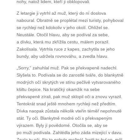
nohy, natož lidem, kteří ji obklopovali.
Z letargie ji vytrhl až muž, který do ní doslova
naboural. Obratně se proplétal mezi turisty, pohyboval
se rychleji než kdokoliv v jeho okolí. Ohlížel se.
Neustále. Otočil hlavu, aby se podíval za sebe,
a dívku, která mu zkřížila cestu, málem porazil.
Zakolísala. Vytrhla ruce z kapes, zachytila se jeho
bundy, aby udržela rovnováhu, a zvedla hlavu.
„Sorry,“ zahuhlal muž. Pak se překvapeně nadechl.
Slyšela to. Podívala se do zarostlé tváře, do blankytně
modrých očí skrytých ve stínu pečlivě vytvarovaného
kšiltu čepice. Na kratičký okamžik na sebe
překvapeně zírali, pak muž sklopil oči a znovu vyrazil.
Tentokrát snad ještě mnohem rychleji než předtím.
Dívka naopak zůstala několik vteřin téměř nepohnutě
stát. Ty oči. Blankytně modré oči s překvapeným
výrazem. Byly jí povědomé. Otočila se, aby se
po muži podívala. Zahlédla jeho záda mizející v davu.
Znala ty oči. Ale to nebylo možné! Jestli to
byl
on, měl