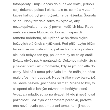
fotoaparáty ji míjel, občas do ní někdo vrazil, jednou
se ji dokonce pokusili okrást, ale to, co měla v zadní
kapse kalhot, byl jen notýsek, ne peněženka. Šourala
se dál. Nohy zvedala sotva tak vysoko, aby
nezakopávala o nerovný povrch kočičích hlav. Ruce
měla zaražené hluboko do bočních kapes džín,
ramena nahrbená, oči upřené ke špičkám svých
béžových plátěnek s kytičkami. Pod přiléhavým bílým
tričkem se rýsovala štíhlá, pěkně tvarovaná postava,
ale i tak nebyla ten typ, po kterém by se chlap otočil.
Byla… obyčejná. A nenápadná. Dokonce natolik, že si
jí někteří všimli až v momentě, kdy se jim připletla do
cesty. Možná k tomu přispívalo i to, že měla jen něco
málo přes metr padesát. Nebo krátké vlasy barvy, jež
se lidově nazývá „pochcaná sláma“. Možná to byly ty
sklopené oči s lehkým náznakem hnědých stínů.
Vypadala mladě, sotva na dvacet. Nikdo jí nevěnoval
pozornost. Což bylo v naprostém pořádku, protože
ona nevěnovala pozornost ani tomu, kam ji nesou