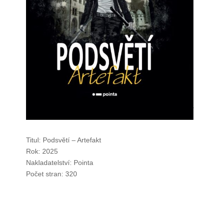
Titul: Podsvětí – Artefakt
Rok: 2025
Nakladatelství: Pointa
Počet stran: 320