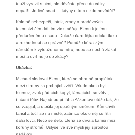
touží vyrazit s nimi, ale děvčata přece do války
nepatří. Jedině snad … kdyby o tom nikdo nevěděl?
Kolotoč nebezpečí, intrik, zrady a pradávných
tajemství čím dál tím víc směřuje Elenu k jejímu
předurčenému osudu. Dokáže čarodějka odolat tlaku
a rozhodnout se správně? Pomůže kéralským
národům k vytouženému míru, nebo se nechá zlákat
mocí a uvrhne je do zkázy?
Ukázka:
Michael sledoval Elenu, která se obratně proplétala
mezi stromy za prchající zvěří. Všude okolo byl
hlomoz, zvuk pádících kopyt, lámajících se větví,
řinčení tětiv. Najednou přitáhla Aškentovi otěže tak, že
se vzepjal, a otočila jej opačným směrem. Kůň chvíli
tančil a točil se na místě, zatímco okolo něj se řítili
další lovci. Něco se dělo. Elena se dívala kamsi mezi
koruny stromů. Uslyšel ve své mysli její sprostou
nadávku.