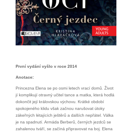
První vydání vyšlo v roce 2014
Anotace:
Princezna Elena se po osmi letech vrací domů. Život
jí komplikují otravný učitel tance a matka, která hodlá
dokončit její královskou výchovu. Krátké období
spokojeného klidu však začnou narušovat útoky
zákeřných létajících ještěrů a dalších nepřátel. Válka
je na spadnutí. Armáda Berberů, černých jezdců se
zahalenou tváří, se začíná připravovat na boj. Elena