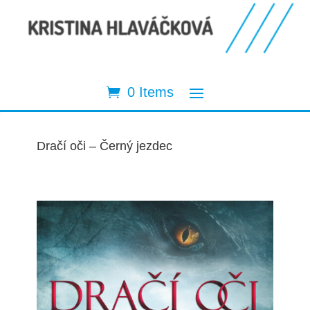
0 Items
Dračí oči – Černý jezdec