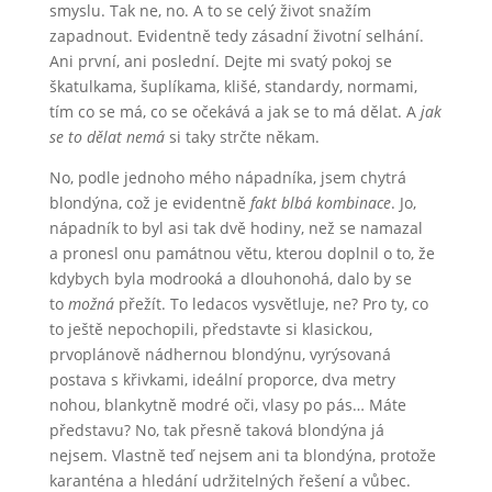
smyslu. Tak ne, no. A to se celý život snažím
zapadnout. Evidentně tedy zásadní životní selhání.
Ani první, ani poslední. Dejte mi svatý pokoj se
škatulkama, šuplíkama, klišé, standardy, normami,
tím co se má, co se očekává a jak se to má dělat. A
jak
se to dělat nemá
si taky strčte někam.
No, podle jednoho mého nápadníka, jsem chytrá
blondýna, což je evidentně
fakt blbá kombinace
. Jo,
nápadník to byl asi tak dvě hodiny, než se namazal
a pronesl onu památnou větu, kterou doplnil o to, že
kdybych byla modrooká a dlouhonohá, dalo by se
to
možná
přežít. To ledacos vysvětluje, ne? Pro ty, co
to ještě nepochopili, představte si klasickou,
prvoplánově nádhernou blondýnu, vyrýsovaná
postava s křivkami, ideální proporce, dva metry
nohou, blankytně modré oči, vlasy po pás… Máte
představu? No, tak přesně taková blondýna já
nejsem. Vlastně teď nejsem ani ta blondýna, protože
karanténa a hledání udržitelných řešení a vůbec.