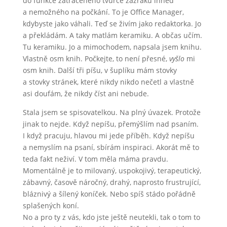
do funkce zatraceného tvůrce zázraků ihned
a nemožného na počkání. To je Office Manager,
kdybyste jako váhali. Teď se živím jako redaktorka. Jo
a překládám. A taky matlám keramiku. A občas učím.
Tu keramiku. Jo a mimochodem, napsala jsem knihu.
Vlastně osm knih. Počkejte, to není přesné,
vyšlo
mi
osm knih. Další tři píšu, v šuplíku mám stovky
a stovky stránek, které nikdy nikdo nečetl a vlastně
asi doufám, že nikdy číst ani nebude.
Stala jsem se spisovatelkou. Na plný úvazek. Protože
jinak to nejde. Když nepíšu, přemýšlím nad psaním.
I když pracuju, hlavou mi jede příběh. Když nepíšu
a nemyslím na psaní, sbírám inspiraci. Akorát mě to
teda fakt neživí. V tom měla máma pravdu.
Momentálně je to milovaný, uspokojivý, terapeutický,
zábavný, časově náročný, drahý, naprosto frustrující,
bláznivý a šílený koníček. Nebo spíš stádo pořádně
splašených koní.
No a pro ty z vás, kdo jste ještě neutekli, tak o tom to