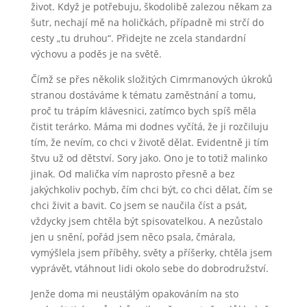
život. Když je potřebuju, škodolibě zalezou někam za
šutr, nechají mě na holičkách, případně mi strčí do
cesty „tu druhou“. Přidejte ne zcela standardní
výchovu a poděs je na světě.
Čímž se přes několik složitých Cimrmanových úkroků
stranou dostáváme k tématu zaměstnání a tomu,
proč tu trápím klávesnici, zatímco bych spíš měla
čistit terárko. Máma mi dodnes vyčítá, že ji rozčiluju
tím, že nevím, co chci v životě dělat. Evidentně ji tím
štvu už od dětství. Sory jako. Ono je to totiž malinko
jinak. Od malička vím naprosto přesně a bez
jakýchkoliv pochyb, čím chci být, co chci dělat, čím se
chci živit a bavit. Co jsem se naučila číst a psát,
vždycky jsem chtěla být spisovatelkou. A nezůstalo
jen u snění, pořád jsem něco psala, čmárala,
vymýšlela jsem příběhy, světy a příšerky, chtěla jsem
vyprávět, vtáhnout lidi okolo sebe do dobrodružství.
Jenže doma mi neustálým opakováním na sto