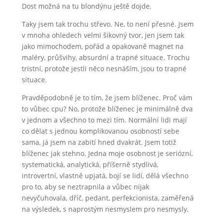
Dost možná na tu blondýnu ještě dojde.
Taky jsem tak trochu střevo. Ne, to není přesné. Jsem
v mnoha ohledech velmi šikovný tvor, jen jsem tak
jako mimochodem, pořád a opakovaně magnet na
maléry, průšvihy, absurdní a trapné situace. Trochu
tristní, protože jestli něco nesnáším, jsou to trapné
situace.
Pravděpodobně je to tím, že jsem blíženec. Proč vám
to vůbec cpu? No, protože blíženec je minimálně dva
v jednom a všechno to mezi tím. Normální lidi mají
co dělat s jednou komplikovanou osobností sebe
sama, já jsem na zabití hned dvakrát. Jsem totiž
blíženec jak stehno. Jedna moje osobnost je seriózní,
systematická, analytická, příšerně stydlivá,
introvertní, vlastně upjatá, bojí se lidí, dělá všechno
pro to, aby se neztrapnila a vůbec nijak
nevyčuhovala, dříč, pedant, perfekcionista, zaměřená
na výsledek, s naprostým nesmyslem pro nesmysly,