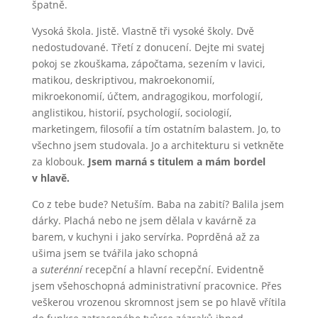
špatně.
Vysoká škola. Jistě. Vlastně tři vysoké školy. Dvě
nedostudované. Třetí z donucení. Dejte mi svatej
pokoj se zkouškama, zápočtama, sezením v lavici,
matikou, deskriptivou, makroekonomií,
mikroekonomií, účtem, andragogikou, morfologií,
anglistikou, historií, psychologií, sociologií,
marketingem, filosofií a tím ostatním balastem. Jo, to
všechno jsem studovala. Jo a architekturu si vetkněte
za klobouk.
Jsem marná s titulem a mám bordel
v hlavě.
Co z tebe bude? Netuším. Baba na zabití? Balila jsem
dárky. Plachá nebo ne jsem dělala v kavárně za
barem, v kuchyni i jako servírka. Poprděná až za
ušima jsem se tvářila jako schopná
a
suterénní
recepční a hlavní recepční. Evidentně
jsem všehoschopná administrativní pracovnice. Přes
veškerou vrozenou skromnost jsem se po hlavě vřítila