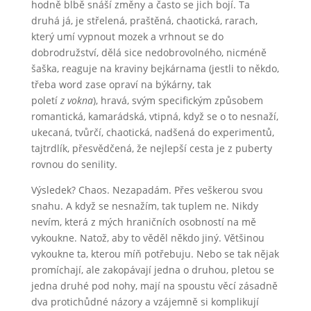
hodně blbě snáší změny a často se jich bojí. Ta
druhá já, je střelená, praštěná, chaotická, rarach,
který umí vypnout mozek a vrhnout se do
dobrodružství, dělá sice nedobrovolného, nicméně
šaška, reaguje na kraviny bejkárnama (jestli to někdo,
třeba word zase opraví na býkárny, tak
poletí
z vokna
), hravá, svým specifickým způsobem
romantická, kamarádská, vtipná, když se o to nesnaží,
ukecaná, tvůrčí, chaotická, nadšená do experimentů,
tajtrdlík, přesvědčená, že nejlepší cesta je z puberty
rovnou do senility.
Výsledek? Chaos. Nezapadám. Přes veškerou svou
snahu. A když se nesnažím, tak tuplem ne. Nikdy
nevím, která z mých hraničních osobností na mě
vykoukne. Natož, aby to věděl někdo jiný. Většinou
vykoukne ta, kterou míň potřebuju. Nebo se tak nějak
promíchají, ale zakopávají jedna o druhou, pletou se
jedna druhé pod nohy, mají na spoustu věcí zásadně
dva protichůdné názory a vzájemně si komplikují