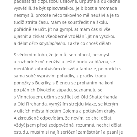
padesát tisíc způsobů usilovně, urputně a důkladně
vysvětlili, že být spisovatelkou je blbost a hromada
nesmyslů, protože něco takového mě neuživí a je to
tudíž ztráta času. Mám se soustředit na školu,
pořádně se učit, jít na gympl, ať mám čas si vše
ujasnit a získat všeobecné vzdělání, jít na vysokou
a dělat
něco smysluplného
. Takže co chceš dělat?
S vědomím toho, že je můj sen blbost, nesmysl
a rozhodně mě neuživí a ještě budu za blázna, se
mentálně zahrabávám do světa fantazie, po nocích si
sama sobě vyprávím pohádky, z pračky kradu
ponožky s Bugríky, s Elenou se proháním na koni
po pláních Divokého západu, seznamuju se
s Vinnetouem, učím se střílet od Old Shatterhanda
a Old Firehanda, vymýšlím strejdu Maxe, se kterým
v ulicích města hledám Golema a potkávám draky.
A zkroušeně odpovídám, že nevím, co chci dělat.
Vždyť jsem přeci zodpovědná, rozumná, nechci dělat
ostudu, musím si najít seriózní zaměstnání a psaní je