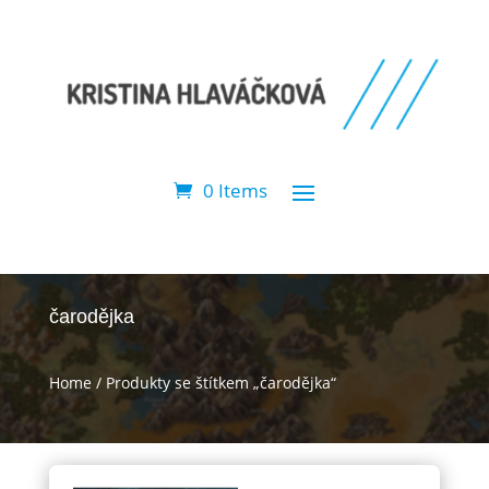
0 Items
čarodějka
Home
/ Produkty se štítkem „čarodějka“