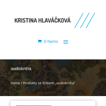
0 Items
audiokniha
Home
/ Produkty se štítkem „audiokniha“