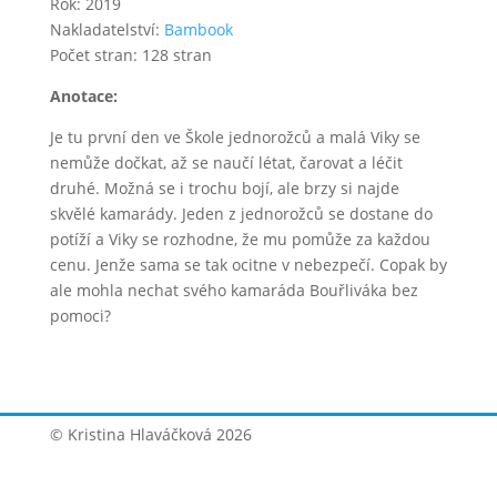
Rok: 2019
Nakladatelství:
Bambook
Počet stran: 128 stran
Anotace:
Je tu první den ve Škole jednorožců a malá Viky se
nemůže dočkat, až se naučí létat, čarovat a léčit
druhé. Možná se i trochu bojí, ale brzy si najde
skvělé kamarády. Jeden z jednorožců se dostane do
potíží a Viky se rozhodne, že mu pomůže za každou
cenu. Jenže sama se tak ocitne v nebezpečí. Copak by
ale mohla nechat svého kamaráda Bouřliváka bez
pomoci?
© Kristina Hlaváčková 2026