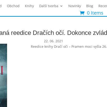
d
Obchod
Knihy
Další tvorba
Novinky
Blog
Rece
0 Items
ná reedice Dračích očí. Dokonce zvládl
22. 06. 2021
Reedice knihy Dračí oči – Pramen moci vyšla 26