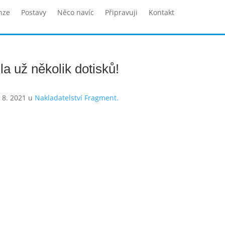
nze
Postavy
Něco navíc
Připravuji
Kontakt
a už několik dotisků!
. 8. 2021 u
Nakladatelství Fragment.