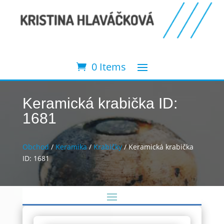
0 Items
Keramická krabička ID:
1681
Obchod
/
Keramika
/
Krabičky
/ Keramická krabička
ID: 1681