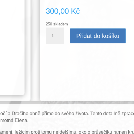
300,00
Kč
250 skladem
Kargan
Přidat do košíku
(Elenin
přívěšek)
množství
očí a Dračího ohně přímo do svého života. Tento detailně zpra
samotná Elena.
rameni, ležícím proti tomu nejdelšímu, okolo průsečíku ramen kru