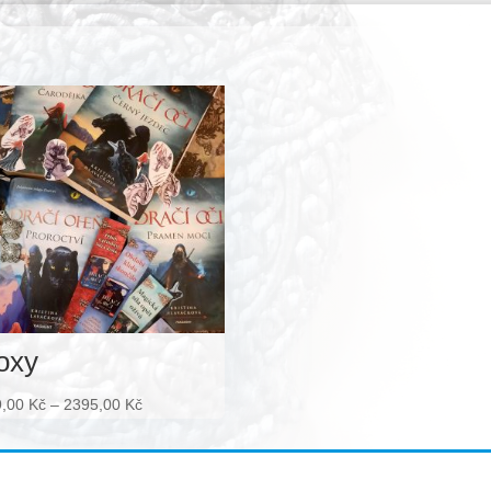
oxy
Rozpětí
9,00
Kč
–
2395,00
Kč
cen:
599,00 Kč
až