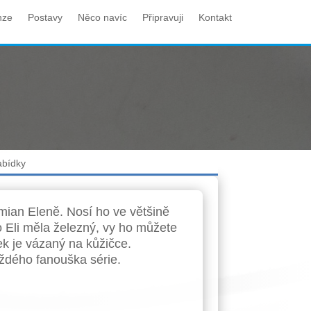
nze
Postavy
Něco navíc
Připravuji
Kontakt
abídky
mian Eleně. Nosí ho ve většině
o Eli měla železný, vy ho můžete
ek je vázaný na kůžičce.
ždého fanouška série.