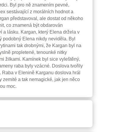
v srdci. Byl pro ně znamením pevné,
dex sestávající z morálních hodnot a
Kargan představoval, ale dostat od někoho
nit, co znamená být obdarován
 a lásku. Kargan, který Elena držela v
dný podobný Elena nikdy neviděla. Byl
rytinami tak drobnými, že Kargan byl na
myslně propletené, tenounké nitky
 žilkami. Kamínek byl sice vyleštěný,
kameny raba byly vzácné. Doslova tvořily
é. Raba v Elenině Karganu doslova hrál
 zemité a tak nemagické, jak jen něco
nou moc.