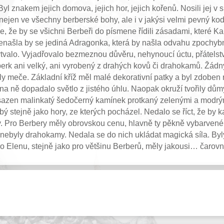
 Byl znakem jejich domova, jejich hor, jejich kořenů. Nosili jej 
 nejen ve všechny berberské bohy, ale i v jakýsi velmi pevný ko
luze, že by se všichni Berbeři do písmene řídili zásadami, které 
enašla by se jediná Adragonka, která by našla odvahu zpochyb
tvalo. Vyjadřovalo bezmeznou důvěru, nehynoucí úctu, přátelství
o šperk ani velký, ani vyrobený z drahých kovů či drahokamů. Žá
ly meče. Základní kříž měl malé dekorativní patky a byl zdoben 
 na ně dopadalo světlo z jistého úhlu. Naopak okruží tvořily dů
sazen malinkatý šedočerný kamínek protkaný zelenými a modrými
bý stejně jako hory, ze kterých pocházel. Nedalo se říct, že by 
aly. Pro Berbery měly obrovskou cenu, hlavně ty pěkně vybarven
byly drahokamy. Nedala se do nich ukládat magická síla. Byly
pro Elenu, stejně jako pro většinu Berberů, měly jakousi… čarov