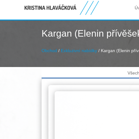
Ú
Kargan (Elenin přívěše
Obchod
/
Exkluzivní nabídky
/ Kargan (Elenin pří
Všech