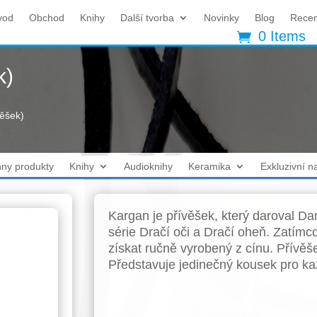
vod
Obchod
Knihy
Další tvorba
Novinky
Blog
Rece
0 Items
k)
věšek)
ny produkty
Knihy
Audioknihy
Keramika
Exkluzivní n
Kargan je přívěšek, který daroval Da
série Dračí oči a Dračí oheň. Zatímc
získat ručně vyrobený z cínu. Přívěš
Představuje jedinečný kousek pro ka