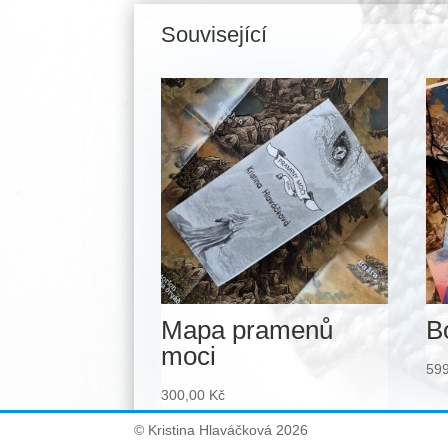
Související
Související produkty
Mapa pramenů
B
moci
59
300,00
Kč
© Kristina Hlaváčková 2026