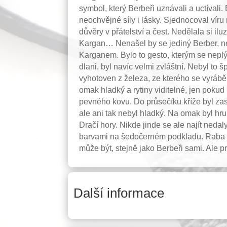
symbol, který Berbeři uznávali a uctívali.
neochvějné síly i lásky. Sjednocoval víru
důvěry v přátelství a čest. Nedělala si i
Kargan… Nenašel by se jediný Berber, n
Karganem. Bylo to gesto, kterým se neplý
dlani, byl navíc velmi zvláštní. Nebyl t
vyhotoven z železa, ze kterého se vyrábě
omak hladký a rytiny viditelné, jen pokud
pevného kovu. Do průsečíku kříže byl za
ale ani tak nebyl hladký. Na omak byl hru
Dračí hory. Nikde jinde se ale najít ned
barvami na šedočerném podkladu. Raba ne
může být, stejně jako Berbeři sami. Ale 
Další informace