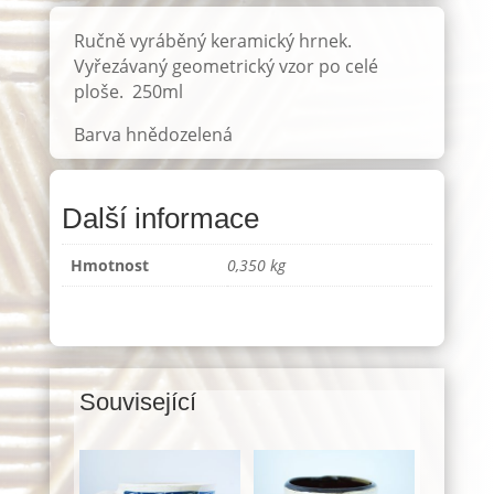
ID:
2735
Ručně vyráběný keramický hrnek.
množství
Vyřezávaný geometrický vzor po celé
ploše. 250ml
Barva hnědozelená
Další informace
Hmotnost
0,350 kg
Související
Související produkty