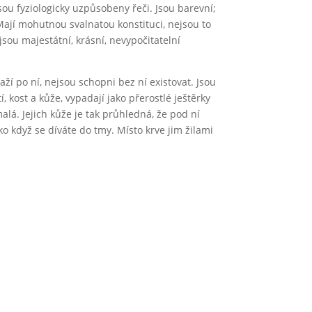
ou fyziologicky uzpůsobeny řeči. Jsou barevní;
ň. Mají mohutnou svalnatou konstituci, nejsou to
sou majestátní, krásní, nevypočitatelní
ží po ní, nejsou schopni bez ní existovat. Jsou
, kost a kůže, vypadají jako přerostlé ještěrky
lá. Jejich kůže je tak průhledná, že pod ní
ako když se díváte do tmy. Místo krve jim žilami