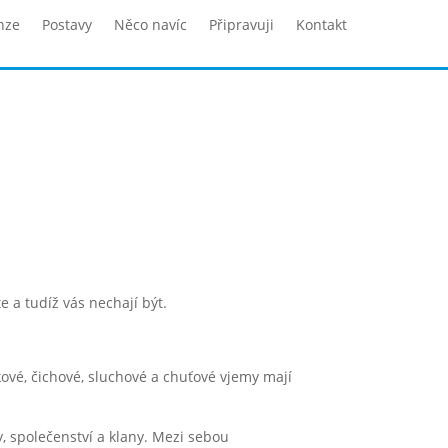
nze
Postavy
Něco navíc
Připravuji
Kontakt
e a tudíž vás nechají být.
akové, čichové, sluchové a chuťové vjemy mají
y, společenství a klany. Mezi sebou