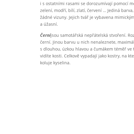
i s ostatními rasami se dorozumívají pomocí me
zelení, modří, bílí, zlatí, červení … Jediná barv
žádné vizuny. Jejich tvář je vybavena mimickým
a úžasní.
Černí
jsou samotářská nepřátelská stvoření. Rozu
černí. Jinou barvu u nich nenaleznete, maximálně
s dlouhou, úzkou hlavou a čumákem téměř ve tva
vidíte kosti. Celkově vypadají jako kostry, na k
koluje kyselina.