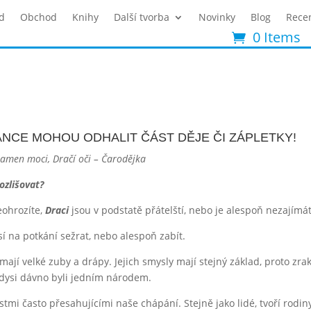
d
Obchod
Knihy
Další tvorba
Novinky
Blog
Rece
0 Items
NCE MOHOU ODHALIT ČÁST DĚJE ČI ZÁPLETKY!
Pramen moci, Dračí oči – Čarodějka
ozlišovat?
eohrozíte,
Draci
jsou v podstatě přátelští, nebo je alespoň nezajímát
í na potkání sežrat, nebo alespoň zabít.
 mají velké zuby a drápy. Jejich smysly mají stejný základ, proto zr
 kdysi dávno byli jedním národem.
tmi často přesahujícími naše chápání. Stejně jako lidé, tvoří rodin