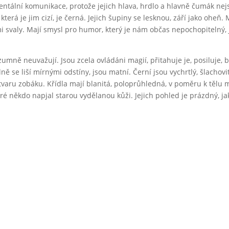
ntální komunikace, protože jejich hlava, hrdlo a hlavně čumák nejs
a, která je jim cizí, je černá. Jejich šupiny se lesknou, září jako ohe
i svaly. Mají smysl pro humor, který je nám občas nepochopitelný, j
mně neuvažují. Jsou zcela ovládáni magií, přitahuje je, posiluje, ba
 se liší mírnými odstíny, jsou matní. Černí jsou vychrtlý, šlachovití
ru zobáku. Křídla mají blanitá, poloprůhledná, v poměru k tělu ma
teré někdo napjal starou vydělanou kůži. Jejich pohled je prázdný, j