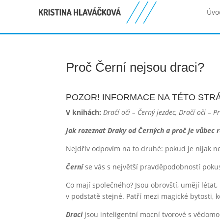
Úvo
Proč Černí nejsou draci?
POZOR! INFORMACE NA TÉTO STRÁ
V knihách:
Dračí oči – Černý jezdec, Dračí oči – 
Jak rozeznat Draky od Černých a proč je vůbec r
Nejdřív odpovím na to druhé: pokud je nijak n
Černí
se vás s největší pravděpodobností pokus
Co mají společného? Jsou obrovští, umějí létat,
v podstatě stejné. Patří mezi magické bytosti,
Draci
jsou inteligentní mocní tvorové s vědomos