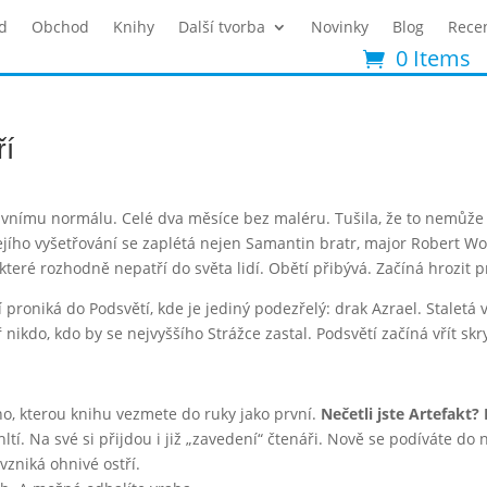
d
Obchod
Knihy
Další tvorba
Novinky
Blog
Rece
0 Items
ří
tivnímu normálu. Celé dva měsíce bez maléru. Tušila, že to nemůže
jího vyšetřování se zaplétá nejen Samantin bratr, major Robert Wol
které rozhodně nepatří do světa lidí. Obětí přibývá. Začíná hrozit 
proniká do Podsvětí, kde je jediný podezřelý: drak Azrael. Stalet
nikdo, kdo by se nejvyššího Strážce zastal. Podsvětí začíná vřít s
dno, kterou knihu vezmete do ruky jako první.
Nečetli jste Artefakt?
tí. Na své si přijdou i již „zavedení“ čtenáři. Nově se podíváte do
 vzniká ohnivé ostří.