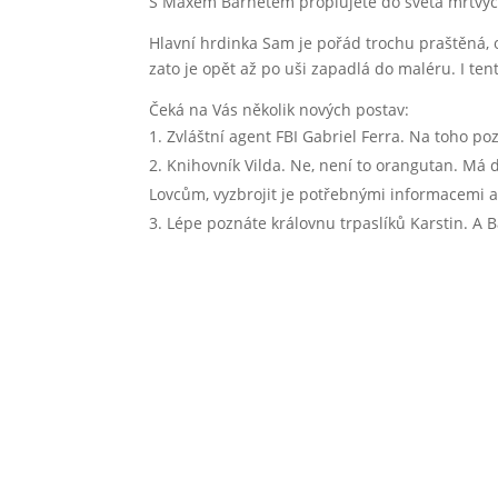
S Maxem Barnetem proplujete do světa mrtvýc
Hlavní hrdinka Sam je pořád trochu praštěná,
zato je opět až po uši zapadlá do maléru. I tento
Čeká na Vás několik nových postav:
Zvláštní agent FBI Gabriel Ferra. Na toho p
Knihovník Vilda. Ne, není to orangutan. Má 
Lovcům, vyzbrojit je potřebnými informacemi 
Lépe poznáte královnu trpaslíků Karstin. A 