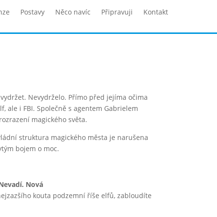
nze
Postavy
Něco navíc
Připravuji
Kontakt
 vydržet. Nevydrželo. Přímo před jejíma očima
f, ale i FBI. Společně s agentem Gabrielem
prozrazení magického světa.
á vládní struktura magického města je narušena
krytým bojem o moc.
 Nevadí. Nová
 nejzazšího kouta podzemní říše elfů, zabloudíte