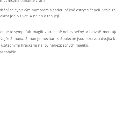
h. A možná odhalíte vraha…
 ohání se cynickým humorem a sadou pěkně ostrých čepelí. Stále zc
krát jde o život. A nejen o ten její.
ozor, je to sympaťák, magik, zatraceně nebezpečný. A hlavně, montu
dvojče Šimona. Šimon je mechanik. Společně jsou opravdu dvojka k 
a užitečnými hračkami na lov nebezpečných magiků.
Barnabáše.