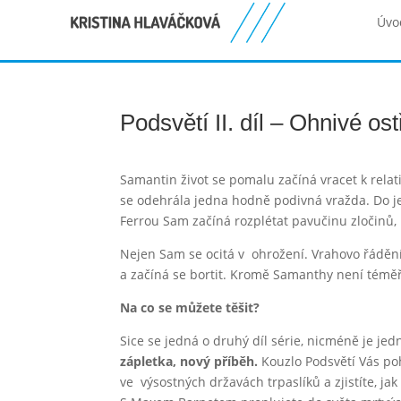
Úvo
Podsvětí II. díl – Ohnivé ost
Samantin život se pomalu začíná vracet k rela
se odehrála jedna hodně podivná vražda. Do je
Ferrou Sam začíná rozplétat pavučinu zločinů, 
Nejen Sam se ocitá v ohrožení. Vrahovo řádění 
a začíná se bortit. Kromě Samanthy není téměř 
Na co se můžete těšit?
Sice se jedná o druhý díl série, nicméně je je
zápletka, nový příběh.
Kouzlo Podsvětí Vás pohl
ve výsostných državách trpaslíků a zjistíte, jak