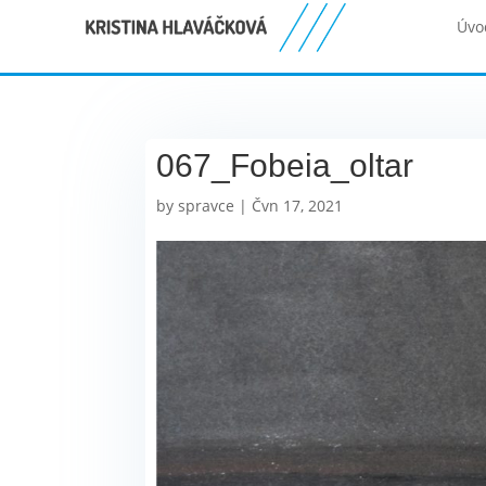
Úvo
067_Fobeia_oltar
by
spravce
|
Čvn 17, 2021