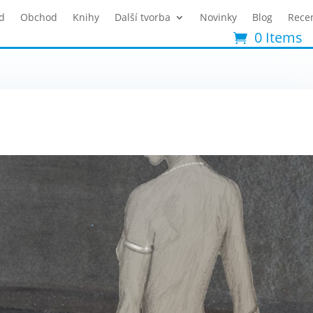
d
Obchod
Knihy
Další tvorba
Novinky
Blog
Rece
0 Items