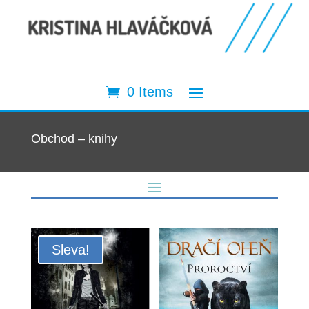
0 Items
Obchod – knihy
Sleva!