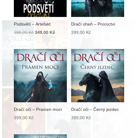
Podsvětí – Artefakt
Dračí oheň – Proroctví
Původní
Aktuální
399,00
Kč
349,00
Kč
399,00
Kč
cena
cena
byla:
je:
399,00 Kč.
349,00 Kč.
Dračí oči – Pramen moci
Dračí oči – Černý jezdec
399,00
Kč
399,00
Kč