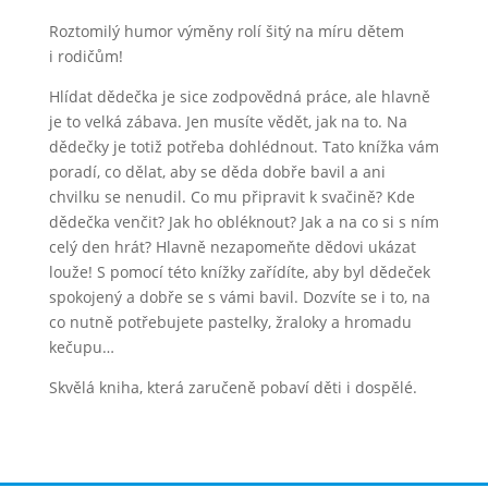
Roztomilý humor výměny rolí šitý na míru dětem
i rodičům!
Hlídat dědečka je sice zodpovědná práce, ale hlavně
je to velká zábava. Jen musíte vědět, jak na to. Na
dědečky je totiž potřeba dohlédnout. Tato knížka vám
poradí, co dělat, aby se děda dobře bavil a ani
chvilku se nenudil. Co mu připravit k svačině? Kde
dědečka venčit? Jak ho obléknout? Jak a na co si s ním
celý den hrát? Hlavně nezapomeňte dědovi ukázat
louže! S pomocí této knížky zařídíte, aby byl dědeček
spokojený a dobře se s vámi bavil. Dozvíte se i to, na
co nutně potřebujete pastelky, žraloky a hromadu
kečupu…
Skvělá kniha, která zaručeně pobaví děti i dospělé.