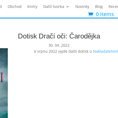
d
Obchod
Knihy
Další tvorba
Novinky
Blog
Rece
0 Items
Dotisk Dračí oči: Čarodějka
30. 04. 2022
V srpnu 2022 vyjde další dotisk u
Nakladatelstv