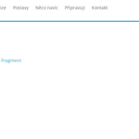
nze
Postavy
Něco navíc
Připravuji
Kontakt
í Fragment